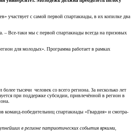
ий университет. Молодёжь должна преодолеть полосу
в» участвует с самой первой спартакиады, в их копилке два
. – Все-таки мы с первой спартакиады всегда на призовых
егион для молодых». Программа работает в рамках
более тысячи человек со всего региона. За несколько лет
зуется при поддержке субсидии, привлечённой в регион в
она.
ов команд-победительниц спартакиады «Гвардия» и смотра-
рупнейших в регионе патриотических события яркими,