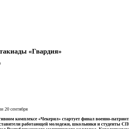
ртакиады «Гвардия»
0
и 20 сентября
ртивном комплексе «Чекерил» стартует финал военно-патриот
ставители работающей молодежи, школьники и студенты СПО.