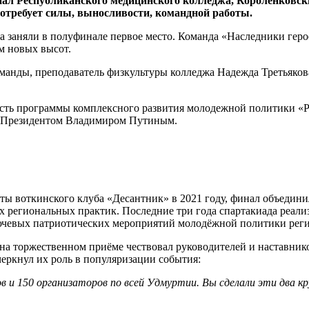
иал Республиканского медицинского колледжа, Короленковск
потребует силы, выносливости, командной работы.
 заняли в полуфинале первое место. Команда «Наследники герое
ём новых высот.
оманды, преподаватель физкультуры колледжа Надежда Третьякова
асть программы комплексного развития молодежной политики «Р
о Президентом Владимиром Путиным.
 воткинского клуба «Десантник» в 2021 году, финал объединил 
х региональных практик. Последние три года спартакиада реали
ючевых патриотических мероприятий молодёжной политики реги
 на торжественном приёме чествовал руководителей и наставник
черкнул их роль в популяризации события:
в и 150 организаторов по всей Удмуртии. Вы сделали эти два к