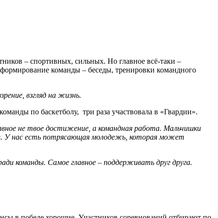
ников – спортивных, сильных. Но главное всё-таки –
на формирование команды – беседы, тренировки командного
зрение, взгляд на жизнь.
 команды по баскетболу, три раза участвовала в «Гвардии».
лавное не твое достижение, а командная работа. Мальчишки
ов. У нас есть потрясающая молодежь, которая может
 ради команды. Самое главное – поддерживать друг друга.
шансы в победе хорошие. Участников соревнований отбирают по