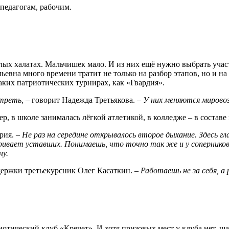
 педагогам, рабочим.
ых халатах. Мальчишек мало. И из них ещё нужно выбрать участ
ьевна много времени тратит не только на разбор этапов, но и 
аких патриотических турнирах, как «Гвардия».
треть, –
говорит Надежда Третьякова.
– У них меняются мировоз
р, в школе занималась лёгкой атлетикой, в колледже – в составе
ерия.
– Не раз на середине открывалось второе дыхание. Здесь г
дривает уставших. Понимаешь, что точно так же и у соперник
ну.
держки третьекурсник Олег Касаткин.
– Работаешь не за себя, а
иотический клуб «Кречет». И хотя призовых мест у клуба нет, 