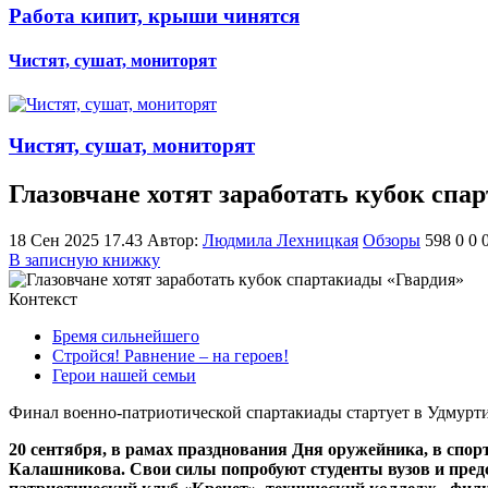
Работа кипит, крыши чинятся
Чистят, сушат, мониторят
Чистят, сушат, мониторят
Глазовчане хотят заработать кубок спа
18 Сен 2025 17.43
Автор:
Людмила Лехницкая
Обзоры
598
0
0
В записную книжку
Контекст
Бремя сильнейшего
Стройся! Равнение – на героев!
Герои нашей семьи
Финал военно-патриотической спартакиады стартует в Удмурти
20 сентября, в рамах празднования Дня оружейника, в спо
Калашникова. Свои силы попробуют студенты вузов и пред