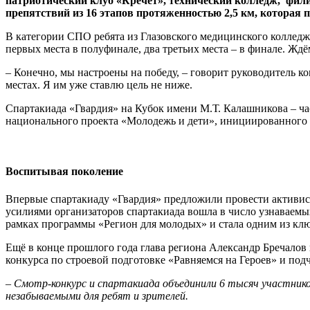
патриотический клуб «Кречет», технический колледж, фил
препятствий из 16 этапов протяженностью 2,5 км, которая 
В категории СПО ребята из Глазовского медицинского колледжа
первых места в полуфинале, два третьих места – в финале. Жд
– Конечно, мы настроены на победу, – говорит руководитель к
местах. Я им уже ставлю цель не ниже.
Спартакиада «Гвардия» на Кубок имени М.Т. Калашникова – ч
национального проекта «Молодежь и дети», инициированног
Воспитывая поколение
Впервые спартакиаду «Гвардия» предложили провести активисты
усилиями организаторов спартакиада вошла в число узнаваемы
рамках программы «Регион для молодых» и стала одним из кл
Ещё в конце прошлого года глава региона Александр Бречалов
конкурса по строевой подготовке «Равняемся на Героев» и под
– Смотр-конкурс и спартакиада объединили 6 тысяч участнико
незабываемыми для ребят и зрителей.