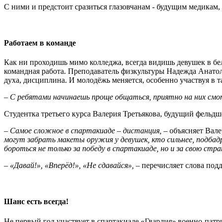
С ними и предстоит сразиться глазовчанам - будущим медикам,
Работаем в команде
Как ни проходишь мимо колледжа, всегда видишь девушек в бел
командная работа. Преподаватель физкультуры Надежда Анатол
духа, дисциплина. И молодёжь меняется, особенно участвуя в т
– С ребятами начинаешь проще общаться, приятно на них смо
Студентка третьего курса Валерия Третьякова, будущий фельдше
– Самое сложное в спартакиаде – дистанция,
– объясняет Вал
могут забрать макеты оружия у девушек, кто сильнее, подба
бороться не только за победу в спартакиаде, но и за свою стра
– «Давай!», «Вперёд!», «Не сдавайся», –
перечисляет слова под
Шанс есть всегда!
Не первый год участвует в спартакиаде «Гвардия» военно-патр