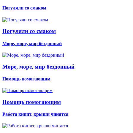
Погуляли со смаком
Погуляли со смаком
Море, море, мир бездонный
Море, море, мир бездонный
Помощь помогающим
Помощь помогающим
Работа кипит, крыши чинятся