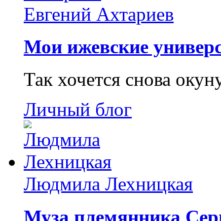
Евгений Ахтариев
Мои ижевские универс
Так хочется снова окун
Личный блог
Людмила Лехницкая
Муза племянника Сер