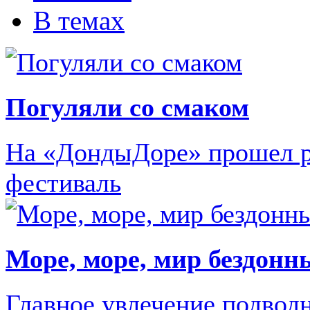
В темах
Погуляли со смаком
На «ДондыДоре» прошел 
фестиваль
Море, море, мир бездонн
Главное увлечение подвод