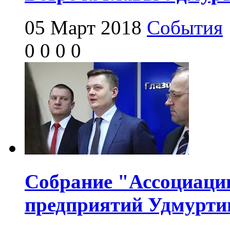
05 Март 2018
События
0
0
0
0
Собрание "Ассоциац
предприятий Удмурти