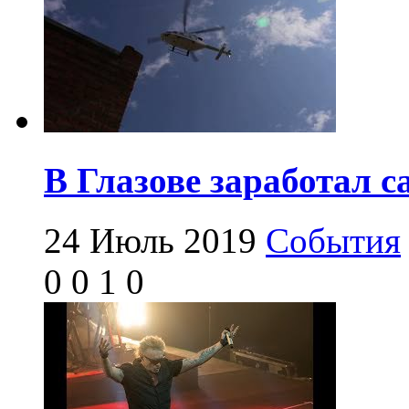
В Глазове заработал 
24 Июль 2019
События
0
0
1
0