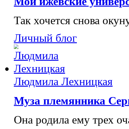
Мои ижевские универс
Так хочется снова окун
Личный блог
Людмила Лехницкая
Муза племянника Сер
Она родила ему трех о