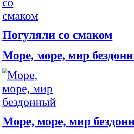
Погуляли со смаком
Море, море, мир бездон
Море, море, мир бездон