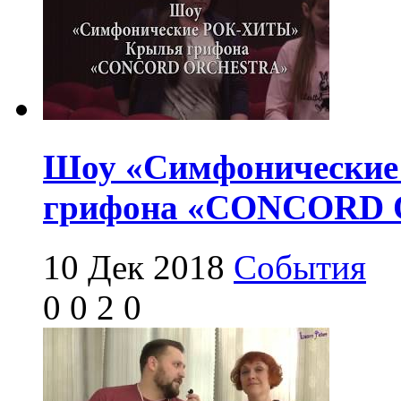
Шоу «Симфонически
грифона «CONCORD
10 Дек 2018
События
0
0
2
0