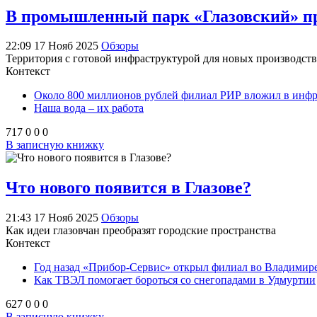
В промышленный парк «Глазовский» п
22:09 17 Нояб 2025
Обзоры
Территория с готовой инфраструктурой для новых производств 
Контекст
Около 800 миллионов рублей филиал РИР вложил в инфра
Наша вода – их работа
717
0
0
0
В записную книжку
Что нового появится в Глазове?
21:43 17 Нояб 2025
Обзоры
Как идеи глазовчан преобразят городские пространства
Контекст
Год назад «Прибор-Сервис» открыл филиал во Владимир
Как ТВЭЛ помогает бороться со снегопадами в Удмуртии
627
0
0
0
В записную книжку