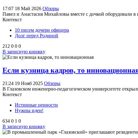
17:07 18 Май 2026
Обзоры
Павел и Анастасия Михайловы вместе с дочкой оборудовали в 
Контекст
10 писем дочери офицера
Долг перед Родиной
212
0
0
0
В записную книжку
Если кузница кадров, то инновационна
21:24 19 Нояб 2025
Обзоры
В Глазовском инженерно-педагогическом университете открыл
Контекст
Истинные ценности
Нужны идеи!
634
0
1
0
В записную книжку