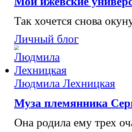
Мои ижевские универс
Так хочется снова окун
Личный блог
Людмила Лехницкая
Муза племянника Сер
Она родила ему трех о