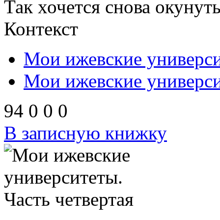
Так хочется снова окунут
Контекст
Мои ижевские универси
Мои ижевские университ
94
0
0
0
В записную книжку