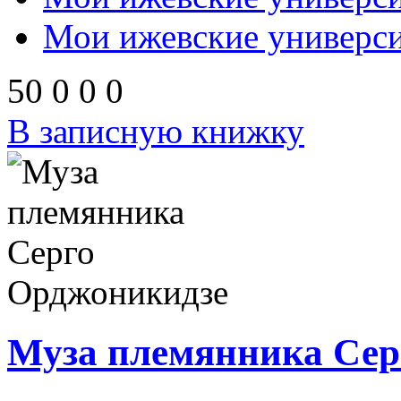
Мои ижевские университ
50
0
0
0
В записную книжку
Муза племянника Сер