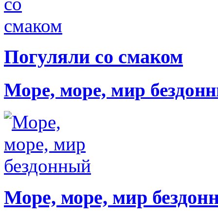
Погуляли со смаком
Море, море, мир бездон
Море, море, мир бездон