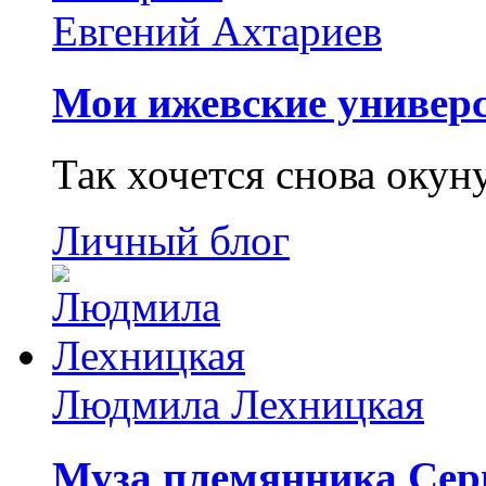
Евгений Ахтариев
Мои ижевские универс
Так хочется снова окун
Личный блог
Людмила Лехницкая
Муза племянника Сер