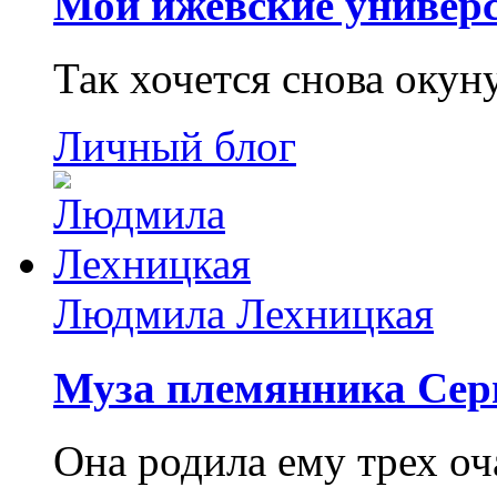
Мои ижевские универс
Так хочется снова окун
Личный блог
Людмила Лехницкая
Муза племянника Сер
Она родила ему трех о