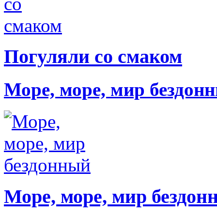
Погуляли со смаком
Море, море, мир бездон
Море, море, мир бездон