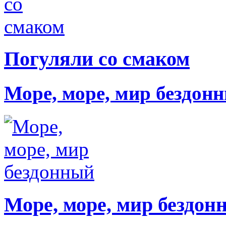
Погуляли со смаком
Море, море, мир бездон
Море, море, мир бездон