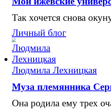
Мои ижевские универс
Так хочется снова окун
Личный блог
Людмила Лехницкая
Муза племянника Сер
Она родила ему трех о