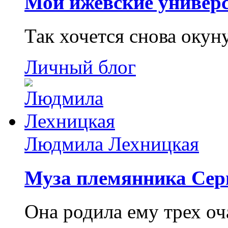
Мои ижевские универс
Так хочется снова окун
Личный блог
Людмила Лехницкая
Муза племянника Сер
Она родила ему трех о