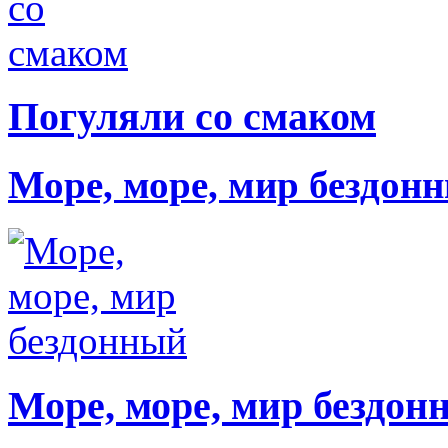
Погуляли со смаком
Море, море, мир бездон
Море, море, мир бездон