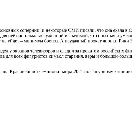
основных соперниц, и некоторые СМИ писали, что она ехала в Ст
ла для неё настолько заслуженной и значимой, что опытная и уме
же не уйдет – минимум бронза. А неудачный прокат японки Рик
ю сидел у экранов телевизоров и следил за прокатом российских 
а для всех фигуристов символ старания, веры и большой-большой
– наш. Красивейший чемпионат мира-2021 по фигурному катанию