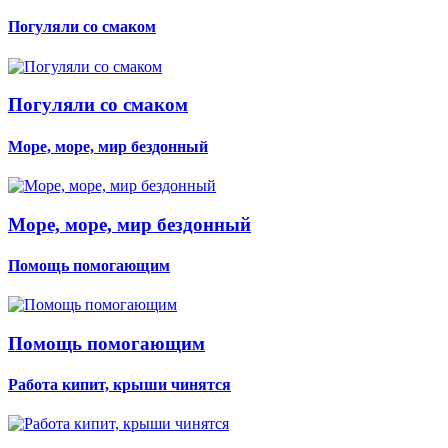
Погуляли со смаком
Погуляли со смаком
Море, море, мир бездонный
Море, море, мир бездонный
Помощь помогающим
Помощь помогающим
Работа кипит, крыши чинятся