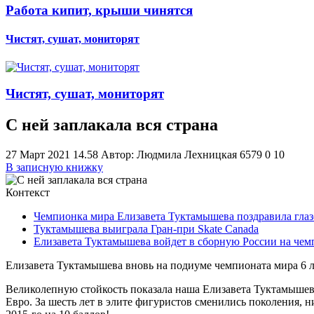
Работа кипит, крыши чинятся
Чистят, сушат, мониторят
Чистят, сушат, мониторят
С ней заплакала вся страна
27 Март 2021 14.58
Автор: Людмила Лехницкая
6579
0
1
0
В записную книжку
Контекст
Чемпионка мира Елизавета Туктамышева поздравила глаз
Туктамышева выиграла Гран-при Skate Canada
Елизавета Туктамышева войдет в сборную России на чем
Елизавета Туктамышева вновь на подиуме чемпионата мира 6 л
Великолепную стойкость показала наша Елизавета Туктамышева 
Евро. За шесть лет в элите фигуристов сменились поколения, ни