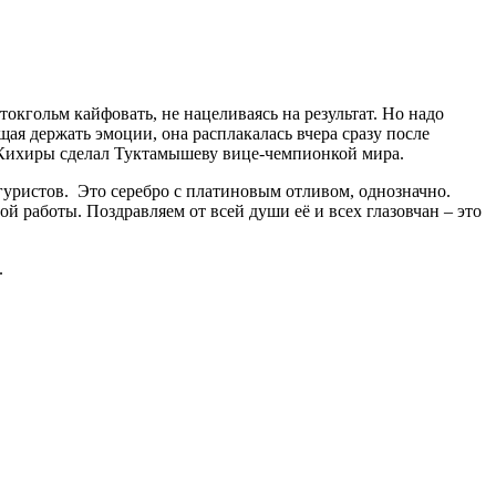
окгольм кайфовать, не нацеливаясь на результат. Но надо
ющая держать эмоции, она расплакалась вчера сразу после
и Кихиры сделал Туктамышеву вице-чемпионкой мира.
фигуристов. Это серебро с платиновым отливом, однозначно.
 работы. Поздравляем от всей души её и всех глазовчан – это
.