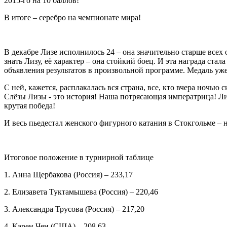
2015-го на 10 баллов!
В итоге – серебро на чемпионате мира!
В декабре Лизе исполнилось 24 – она значительно старше всех 
знать Лизу, её характер – она стойкий боец. И эта награда ста
объявления результатов в произвольной программе. Медаль у
С ней, кажется, расплакалась вся страна, все, кто вчера ночь
Слёзы Лизы - это история! Наша потрясающая императрица! Лиз
крутая победа!
И весь пьедестал женского фигурного катания в Стокгольме 
Итоговое положение в турнирной таблице
1. Анна Щербакова (Россия) – 233,17
2. Елизавета Туктамышева (Россия) – 220,46
3. Александра Трусова (Россия) – 217,20
4. Карен Чен (США) – 208,63