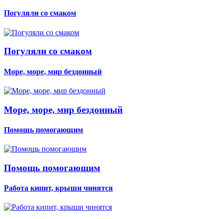
Погуляли со смаком
Погуляли со смаком
Море, море, мир бездонный
Море, море, мир бездонный
Помощь помогающим
Помощь помогающим
Работа кипит, крыши чинятся