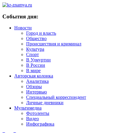
События дня:
Новости
Город и власть
Общество
Происшествия и криминал
Культура
Спорт
В Удмуртии
В России
В мире
Авторская колонка
Аналитика
Обзоры
Интервью
Специальный корреспондент
Личные дневники
Мультимедиа
Фотоленты
Видео
Инфографика