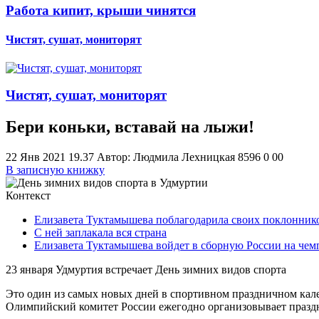
Работа кипит, крыши чинятся
Чистят, сушат, мониторят
Чистят, сушат, мониторят
Бери коньки, вставай на лыжи!
22 Янв 2021 19.37
Автор: Людмила Лехницкая
8596
0
0
0
В записную книжку
Контекст
Елизавета Туктамышева поблагодарила своих поклонник
С ней заплакала вся страна
Елизавета Туктамышева войдет в сборную России на чем
23 января Удмуртия встречает День зимних видов спорта
Это один из самых новых дней в спортивном праздничном кален
Олимпийский комитет России ежегодно организовывает праздн