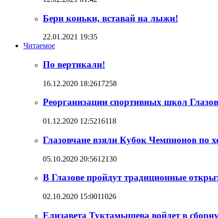
Бери коньки, вставай на лыжи!
22.01.2021 19:35
Читаемое
По вертикали!
16.12.2020 18:26
17258
Реорганизации спортивных школ Глазова
01.12.2020 12:52
16118
Глазовчане взяли Кубок Чемпионов по 
05.10.2020 20:56
12130
В Глазове пройдут традиционные откры
02.10.2020 15:00
11026
Елизавета Туктамышева войдет в сборн