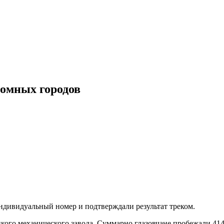
томных городов
индивидуальный номер и подтверждали результат треком.
цкого механического завода. Суммарно глазовчане пробежали 414