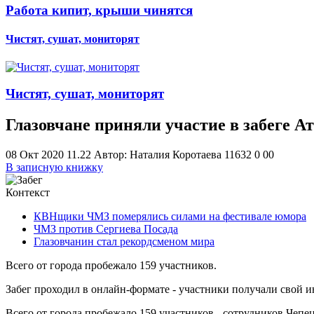
Работа кипит, крыши чинятся
Чистят, сушат, мониторят
Чистят, сушат, мониторят
Глазовчане приняли участие в забеге А
08 Окт 2020 11.22
Автор: Наталия Коротаева
11632
0
0
0
В записную книжку
Контекст
КВНщики ЧМЗ померялись силами на фестивале юмора
ЧМЗ против Сергиева Посада
Глазовчанин стал рекордсменом мира
Всего от города пробежало 159 участников.
Забег проходил в онлайн-формате - участники получали свой 
Всего от города пробежало 159 участников - сотрудников Чепе