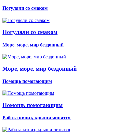
Погуляли со смаком
Погуляли со смаком
Море, море, мир бездонный
Море, море, мир бездонный
Помощь помогающим
Помощь помогающим
Работа кипит, крыши чинятся