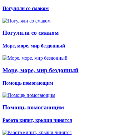
Погуляли со смаком
Погуляли со смаком
Море, море, мир бездонный
Море, море, мир бездонный
Помощь помогающим
Помощь помогающим
Работа кипит, крыши чинятся