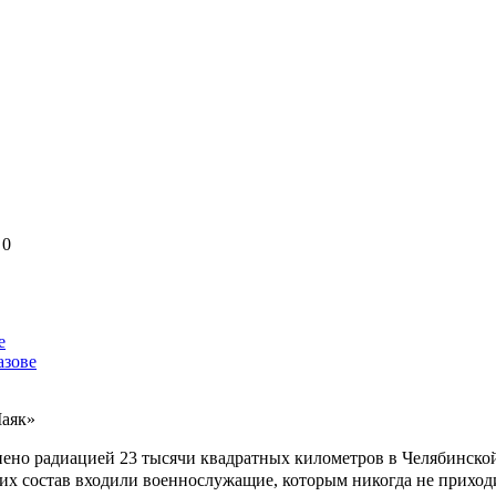
0
е
азове
Маяк»
знено радиацией 23 тысячи квадратных километров в Челябинско
х состав входили военнослужащие, которым никогда не приходи