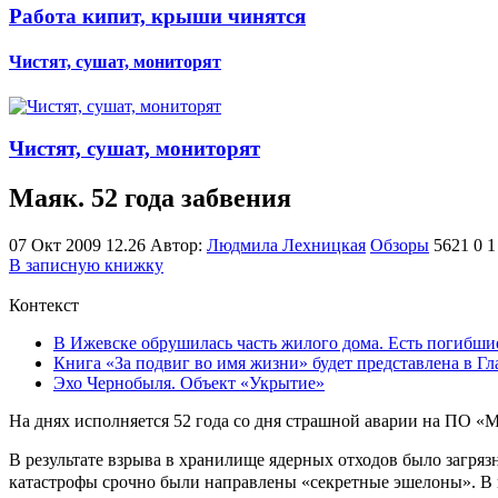
Работа кипит, крыши чинятся
Чистят, сушат, мониторят
Чистят, сушат, мониторят
Маяк. 52 года забвения
07 Окт 2009 12.26
Автор:
Людмила Лехницкая
Обзоры
5621
0
1
В записную книжку
Контекст
В Ижевске обрушилась часть жилого дома. Есть погибши
Книга «За подвиг во имя жизни» будет представлена в Гл
Эхо Чернобыля. Объект «Укрытие»
На днях исполняется 52 года со дня страшной аварии на ПО «
В результате взрыва в хранилище ядерных отходов было загря
катастрофы срочно были направлены «секретные эшелоны». В и