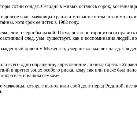
торы сотни солдат. Сегодня в живых осталось сорок, восемнадц
и. Но долгие годы маяковцы хранили молчание о том, что в моло
йны, хотя срок ее истек в 1982 году.
реже, чем о чернобыльской. Государство не торопится исправить
оактивный след, увы, существует, как и воспоминания людей, в
гражденный орденом Мужества, умер несколько лет назад. Сведе
ло всего одно обращение, адресованное ликвидаторам: «Управл
твий в других зонах особого риска, кому так или иначе был нан
 добра вам и вашим семьям».
то маяковцы, которые выполнили свой долг перед Родиной, все ж
и.