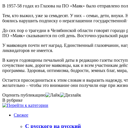
В 1957-58 годах из Глазова на ПО «Маяк» было отправлено пол
Тем, кто выжил, уже за семьдесят. У них – семьи, дети, внук
боялись нарушить подписку о неразглашении государственной та
До сих пор о трагедии в Челябинской области говорят гораздо 
ПО «Маяк» сказываются по сей день. Восточно-уральский ради
У маяковцев почти нет наград. Единственный глазовчанин, на
ликвидаторов не имеется.
В канун годовщины печальной даты в редакцию газеты поступи
сочувствие вам, дорогие маяковцы, как и всем участникам дейс
программы. Здоровья, оптимизма, бодрости, земных благ, мира,
Остается присоединиться к этим словам и выразить надежду, ч
желательно – чтобы это внимание они получили еще при жизн
Оценить публикацию
В рубрике
Свежее
С русского на русский