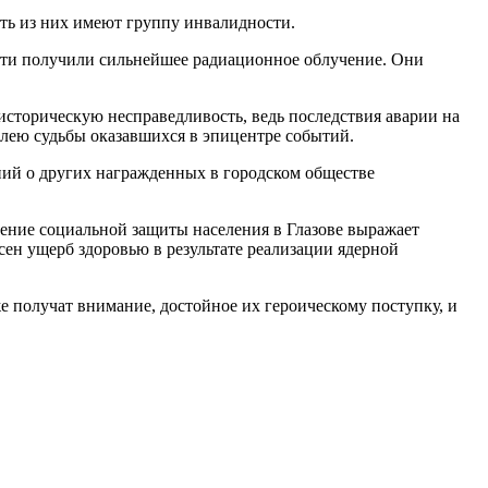
ать из них имеют группу инвалидности.
дости получили сильнейшее радиационное облучение. Они
 историческую несправедливость, ведь последствия аварии на
олею судьбы оказавшихся в эпицентре событий.
ний о других награжденных в городском обществе
ение социальной защиты населения в Глазове выражает
есен ущерб здоровью в результате реализации ядерной
е получат внимание, достойное их героическому поступку, и