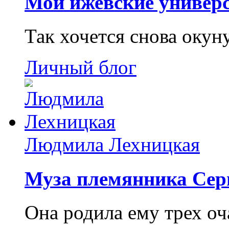
Мои ижевские универс
Так хочется снова окун
Личный блог
Людмила Лехницкая
Муза племянника Сер
Она родила ему трех о