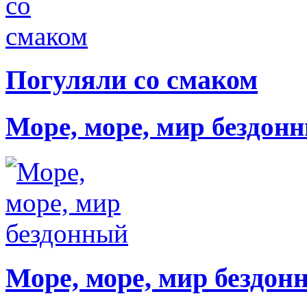
Погуляли со смаком
Море, море, мир бездон
Море, море, мир бездон