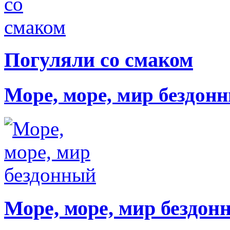
Погуляли со смаком
Море, море, мир бездон
Море, море, мир бездон