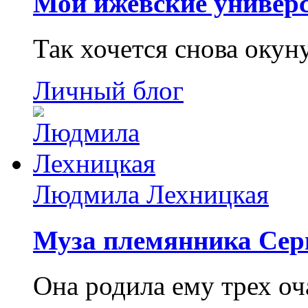
Мои ижевские универс
Так хочется снова окун
Личный блог
Людмила Лехницкая
Муза племянника Сер
Она родила ему трех о