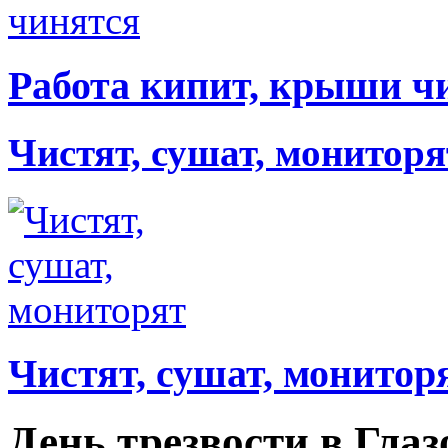
Работа кипит, крыши ч
Чистят, сушат, мониторя
Чистят, сушат, монитор
День трезвости в Гла