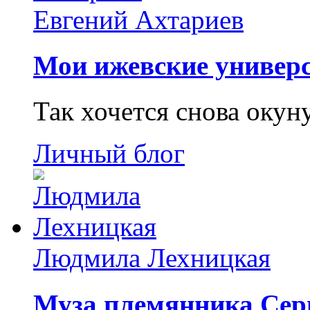
Евгений Ахтариев
Мои ижевские универс
Так хочется снова окун
Личный блог
Людмила Лехницкая
Муза племянника Сер