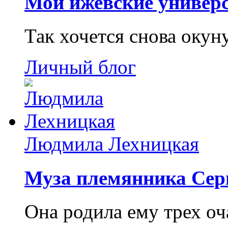
Мои ижевские универс
Так хочется снова окун
Личный блог
Людмила Лехницкая
Муза племянника Сер
Она родила ему трех о