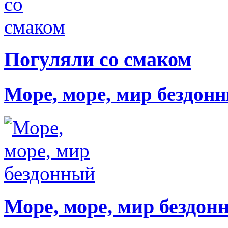
Погуляли со смаком
Море, море, мир бездон
Море, море, мир бездон