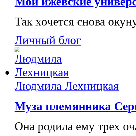
Мои ижевские универс
Так хочется снова окун
Личный блог
Людмила Лехницкая
Муза племянника Сер
Она родила ему трех о