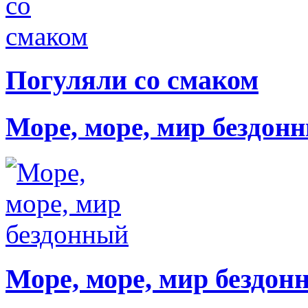
Погуляли со смаком
Море, море, мир бездон
Море, море, мир бездон