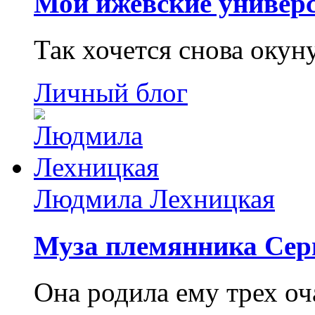
Мои ижевские универс
Так хочется снова окун
Личный блог
Людмила Лехницкая
Муза племянника Сер
Она родила ему трех о