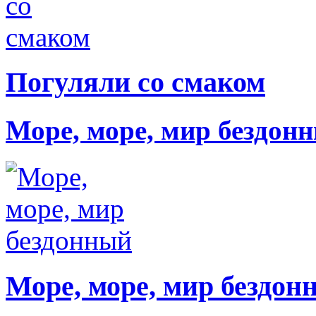
Погуляли со смаком
Море, море, мир бездон
Море, море, мир бездон