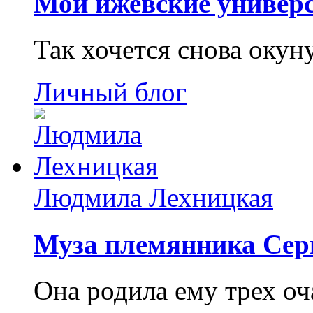
Мои ижевские универс
Так хочется снова окун
Личный блог
Людмила Лехницкая
Муза племянника Сер
Она родила ему трех о