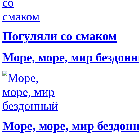
Погуляли со смаком
Море, море, мир бездон
Море, море, мир бездон