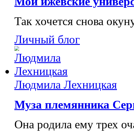
Мои ижевские универс
Так хочется снова окун
Личный блог
Людмила Лехницкая
Муза племянника Сер
Она родила ему трех о