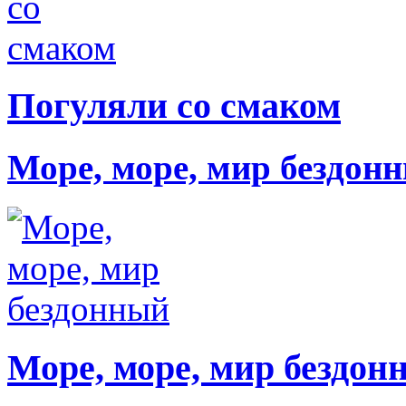
Погуляли со смаком
Море, море, мир бездон
Море, море, мир бездон