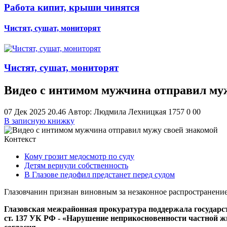
Работа кипит, крыши чинятся
Чистят, сушат, мониторят
Чистят, сушат, мониторят
Видео с интимом мужчина отправил му
07 Дек 2025 20.46
Автор: Людмила Лехницкая
1757
0
0
0
В записную книжку
Контекст
Кому грозит медосмотр по суду
Детям вернули собственность
В Глазове педофил предстанет перед судом
Глазовчанин признан виновным за незаконное распространение
Глазовская межрайонная прокуратура поддержала государст
ст. 137 УК РФ - «Нарушение неприкосновенности частной жиз