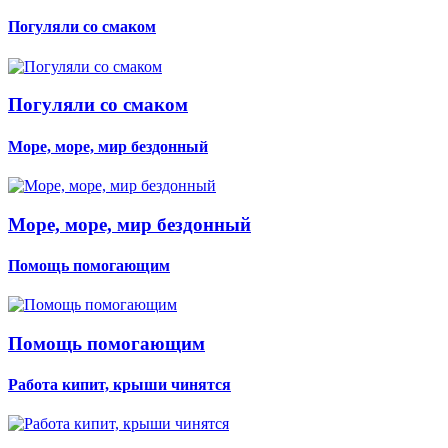
Погуляли со смаком
Погуляли со смаком
Море, море, мир бездонный
Море, море, мир бездонный
Помощь помогающим
Помощь помогающим
Работа кипит, крыши чинятся