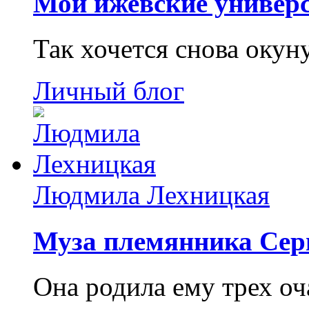
Мои ижевские универс
Так хочется снова окун
Личный блог
Людмила Лехницкая
Муза племянника Сер
Она родила ему трех о