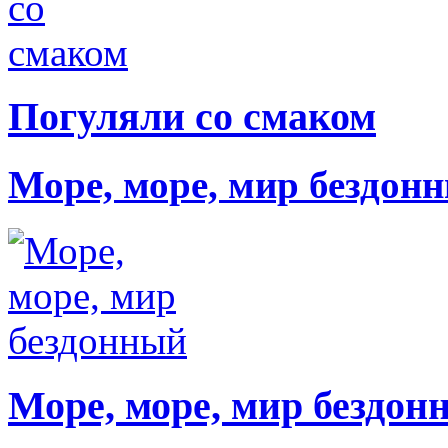
Погуляли со смаком
Море, море, мир бездон
Море, море, мир бездон