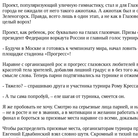
Проект, популяризующий уличную гимнастику, стал и для Глаз
города не ожидали от него такого ажиотажа. А ажиотаж был и о
Зеленогорск. Правда, всего лишь в один этап, а не как в Глазо
целый ворох!
Проект, как ребенок, рос буквально на глазах глазовчан. Приз
президент Федерации воркаута России и главный голос турнира
- Будучи в Москве и готовясь к чемпионату мира, начал ловить 
площадке стадиона «Прогресс»!
Наравне с организацией рос и прогресс глазовских любителей 
красотой тела зрителей, добавляя лишний градус и в без того
смысле слова. Теперь парни подтягивались на турнике и отжим
- Тяжело? – спрашиваю друга и участника турнира Рому Кресса
- А ты сама попробуй, – еле шагая от турника, смеется он.
Я же пробовать не хочу. Смотрю на серьезные лица парней, и н
– не в росте и не в званиях, а в мотивации и желании работат
финал и бороться за призовые места наравне со всеми, доказыва
Чтобы распределить призовые места, организаторам турнира п
Евгений Едвабинский взял словно шутя. Скромный и тихий парен