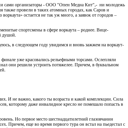
 ни сами организаторы - ООО "Опен Медиа Кит",- ни молодежь
ия также провели в таких атомных городах, как Саров и
воркаута» остается не так уж много, а заявок от городов –
 именитые спортсмены в сфере воркаута – роднее. Вице-
й душой.
Надеюсь, в следующем году увидимся и вновь зажжем на воркаут-
 в финале уже красовались рельефными торсами. Ослепляли
финал они решили устроить потяжелее. Причем, в буквальном
ей.
ших. И не важно, какого ты возраста и какой комплекции. Сила
Кисев, которому даже инвалидное кресло не помешало попасть в
вровень. Но первое место шестнадцатилетний глазовчанин
х. Причем, еще во время первого тура он встал на пьедестал с