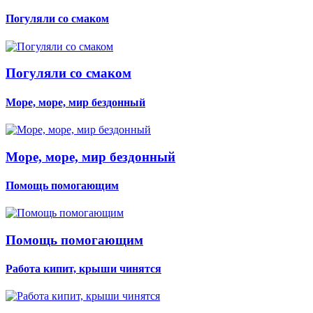
Погуляли со смаком
Погуляли со смаком
Море, море, мир бездонный
Море, море, мир бездонный
Помощь помогающим
Помощь помогающим
Работа кипит, крыши чинятся