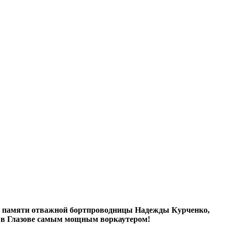
ая памяти отважной бортпроводницы Надежды Курченко,
т в Глазове самым мощным воркаутером!