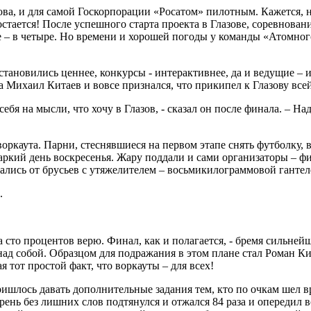
ова, и для самой Госкорпорации «Росатом» пилотным. Кажется,
стается! После успешного старта проекта в Глазове, соревнован
ве – в четыре. Но времени и хорошей погоды у команды «Атомного 
ы становились ценнее, конкурсы - интерактивнее, да и ведущие –
 Михаил Китаев и вовсе признался, что прикипел к Глазову все
себя на мысли, что хочу в Глазов, - сказал он после финала. – 
воркаута. Парни, стеснявшиеся на первом этапе снять футболку,
 жаркий день воскресенья. Жару поддали и сами организаторы – 
ались от брусьев с утяжелителем – восьмикилограммовой гантел
.
а сто процентов верю. Финал, как и полагается, - бремя сильней
ь над собой. Образцом для подражания в этом плане стал Роман 
я тот простой факт, что воркауты – для всех!
ришлось давать дополнительные задания тем, кто по очкам шел 
ь без лишних слов подтянулся и отжался 84 раза и опередил все