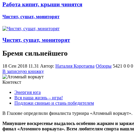
Работа кипит, крыши чинятся
Чистят, сушат, мониторят
Чистят, сушат, мониторят
Бремя сильнейшего
18 Сен 2018 11.31
Автор:
Наталия Коротаева
Обзоры
5421
0
0
0
В записную книжку
Контекст
Энергия юга
Вся наша жизнь – игра!
Подложи свинью и стань победителем
В Глазове определили финалиста турнира «Атомный воркаут».
Минувшее воскресенье выдалось особенно жарким и заряж
финал «Атомного воркаута». Всем любителям спорта нашлос