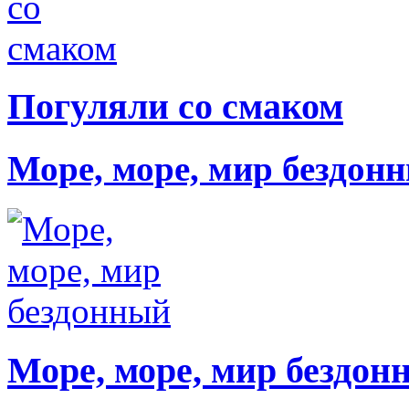
Погуляли со смаком
Море, море, мир бездон
Море, море, мир бездон