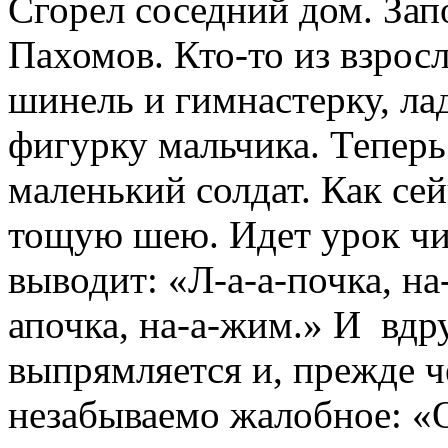
Сгорел соседний дом. Зап
Пахомов. Кто-то из взрос
шинель и гимнастерку, ла
фигурку мальчика. Теперь 
маленький солдат. Как се
тощую шею. Идет урок чи
выводит: «Л-а-а-почка, на
апочка, на-а-жим.» И
вдр
выпрямляется и, прежде ч
незабываемо жалобное: «О