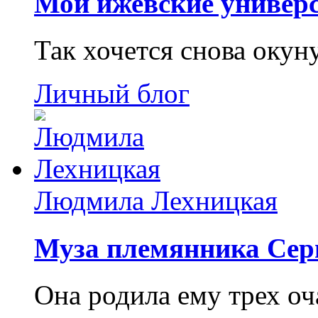
Мои ижевские универс
Так хочется снова окун
Личный блог
Людмила Лехницкая
Муза племянника Сер
Она родила ему трех о