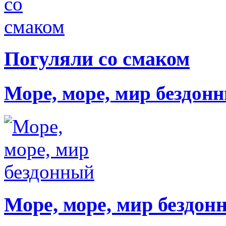
Погуляли со смаком
Море, море, мир бездон
Море, море, мир бездон