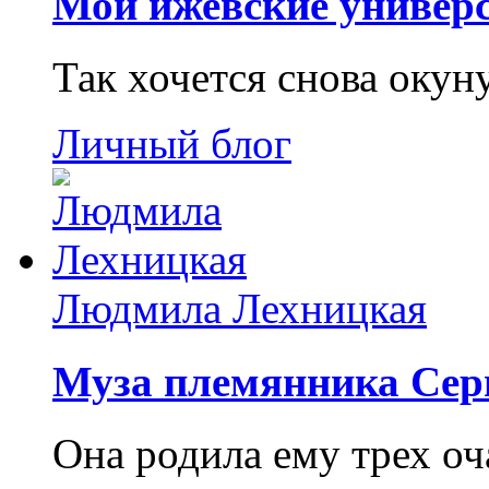
Мои ижевские универс
Так хочется снова окун
Личный блог
Людмила Лехницкая
Муза племянника Сер
Она родила ему трех о