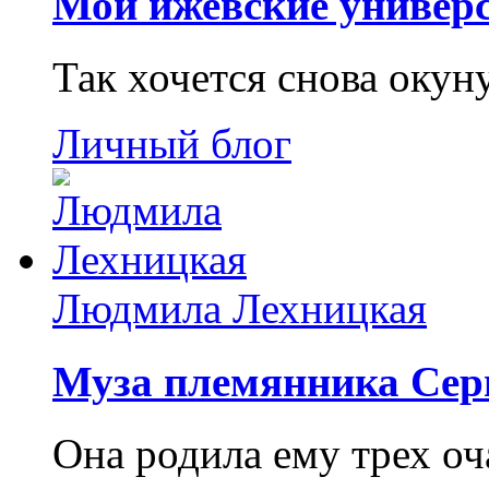
Мои ижевские универс
Так хочется снова окун
Личный блог
Людмила Лехницкая
Муза племянника Сер
Она родила ему трех о