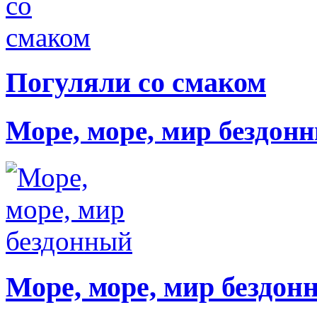
Погуляли со смаком
Море, море, мир бездон
Море, море, мир бездон