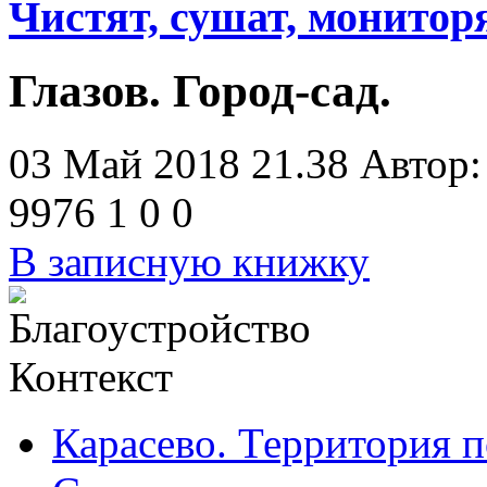
Чистят, сушат, монитор
Глазов. Город-сад.
03 Май 2018 21.38
Автор
9976
1
0
0
В записную книжку
Контекст
Карасево. Территория 