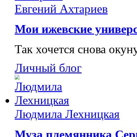
Евгений Ахтариев
Мои ижевские универс
Так хочется снова окун
Личный блог
Людмила Лехницкая
Муза племянника Сер