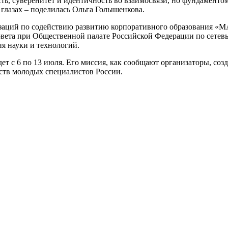
сть, суверенитет и идентичность во взаимосвязи, но фундаменто
х глазах – поделилась Ольга Голышенкова.
изаций по содействию развитию корпоративного образования 
овета при Общественной палате Российской Федерации по сете
я науки и технологий.
 с 6 по 13 июля. Его миссия, как сообщают организаторы, соз
ств молодых специалистов России.