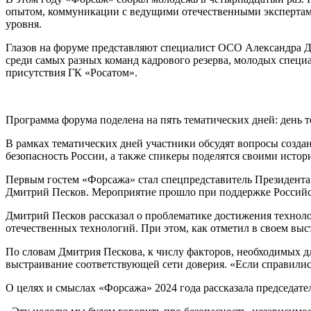
опытом, коммуникации с ведущими отечественными экспертам
уровня.
Глазов на форуме представляют специалист ОСО Александра Д
среди самых разных команд кадрового резерва, молодых спец
присутствия ГК «Росатом».
Программа форума поделена на пять тематических дней: день т
В рамках тематических дней участники обсудят вопросы созда
безопасность России, а также спикеры поделятся своими исто
Первым гостем «Форсажа» стал спецпредставитель Президент
Дмитрий Песков. Мероприятие прошло при поддержке Российс
Дмитрий Песков рассказал о проблематике достижения техноло
отечественных технологий. При этом, как отметил в своем вы
По словам Дмитрия Пескова, к числу факторов, необходимых дл
выстраивание соответствующей сети доверия. «Если справилис
О целях и смыслах «Форсажа» 2024 года рассказала председа