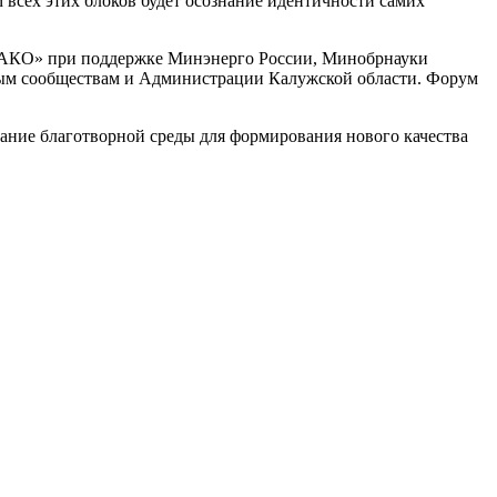
м всех этих блоков будет осознание идентичности самих
«МАКО» при поддержке Минэнерго России, Минобрнауки
вым сообществам и Администрации Калужской области. Форум
дание благотворной среды для формирования нового качества