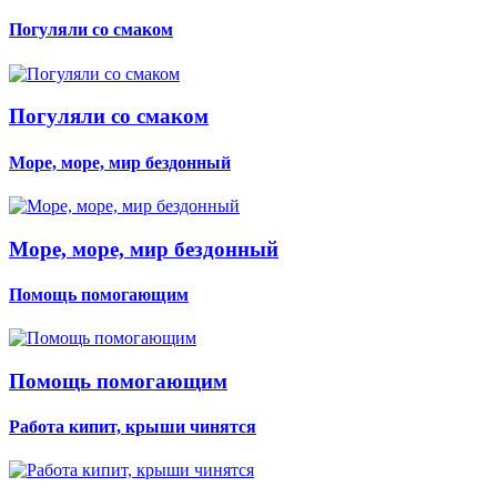
Погуляли со смаком
Погуляли со смаком
Море, море, мир бездонный
Море, море, мир бездонный
Помощь помогающим
Помощь помогающим
Работа кипит, крыши чинятся