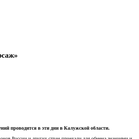
рсаж»
ий проводится в эти дни в Калужской области.
онов России и других стран приехали для обмена знаниями и