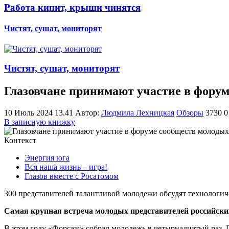
Работа кипит, крыши чинятся
Чистят, сушат, мониторят
Чистят, сушат, мониторят
Глазовчане принимают участие в фору
10 Июль 2024 13.41
Автор:
Людмила Лехницкая
Обзоры
3730
0
В записную книжку
Контекст
Энергия юга
Вся наша жизнь – игра!
Глазов вместе с Росатомом
300 представителей талантливой молодежи обсудят технологич
Самая крупная встреча молодых представителей российски
В этом году «Форсаж» собрал молодежь в четырнадцатый раз. 