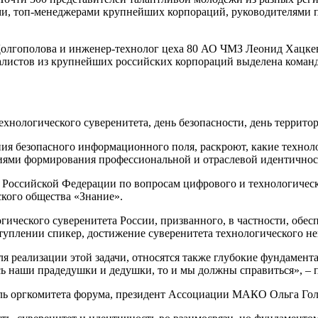
и, топ-менеджерами крупнейших корпораций, руководителями 
олгополова и инженер-технолог цеха 80 АО ЧМЗ Леонид Хацкев
иалистов из крупнейших российских корпораций выделена коман
ехнологического суверенитета, день безопасности, день террито
ния безопасного информационного поля, раскроют, какие техно
риями формирования профессиональной и отраслевой идентичнос
а Российской Федерации по вопросам цифрового и технологиче
кого общества «Знание».
гического суверенитета России, призванного, в частности, обе
ступлении спикер, достижение суверенитета технологического н
я реализации этой задачи, относятся также глубокие фундамент
ь наши прадедушки и дедушки, то и мы должны справиться», – п
тель оргкомитета форума, президент Ассоциации МАКО Ольга Г