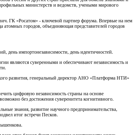
профильных министерств и ведомств, учеными мирового
ич. ГК «Росатом» - ключевой партнер форума. Впервые на нем
да атомных городов, объединяющая представителей городов
рий, день импортонезависимости, день идентичностей.
логии являются суверенными и обеспечивают независимость и
ти.
ского развития, генеральный директор АНО «Платформа НТИ»
спечить цифровую независимость страны на основе
евозможно без достижения суверенитета когнитивного.
альные знания, развитие научного предпринимательства,
одвел итог встречи Песков.
олышенкова.