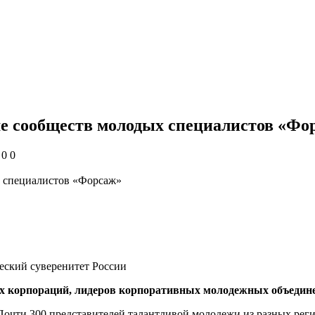
ме сообществ молодых специалистов «Фо
0
0
еский суверенитет России
х корпораций, лидеров корпоративных молодежных объединен
Почти 300 представителей талантливой молодежи из разных реги