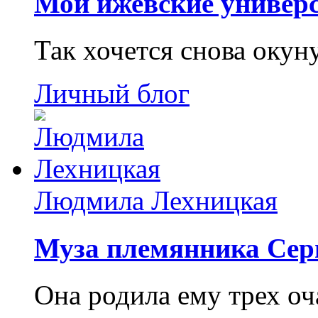
Мои ижевские универс
Так хочется снова окун
Личный блог
Людмила Лехницкая
Муза племянника Сер
Она родила ему трех о