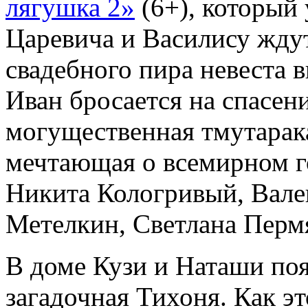
лягушка 2»
(6+), который 
Царевича и Василису ждут
свадебного пира невеста 
Иван бросается на спасен
могущественная тмутарак
мечтающая о всемирном го
Никита Кологривый, Вале
Метелкин, Светлана Пермя
В доме Кузи и Наташи по
загадочная Тихоня. Как э