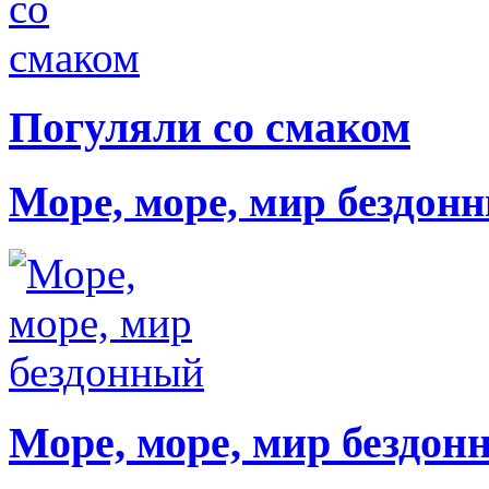
Погуляли со смаком
Море, море, мир бездон
Море, море, мир бездон