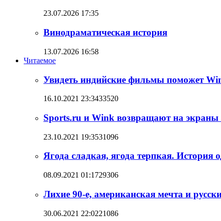
23.07.2026 17:35
Винодраматическая история
13.07.2026 16:58
Читаемое
Увидеть индийские фильмы поможет Wi
16.10.2021 23:34
33520
Sports.ru и Wink возвращают на экраны
23.10.2021 19:35
31096
Ягода сладкая, ягода терпкая. История 
08.09.2021 01:17
29306
Лихие 90-е, американская мечта и русск
30.06.2021 22:02
21086