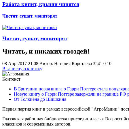
Работа кипит, крыши чинятся
Чистят, сушат, мониторят
Чистят, сушат, мониторят
Читать, и никаких гвоздей!
08 Апр 2017 21.08
Автор: Наталия Коротаева
3541
0
1
0
В записную книжку
Контекст
В Британии новая книга о Гарри Поттере стала популяр
Новую книгу о Гарри Поттере задержали на границе РФ 
От Толкиена до Шишкина
Первая партия книг в рамках всероссийской "АгроМании" пост
Глазовская районная библиотека присоединилась к Всероссий
классиков и современных авторов.