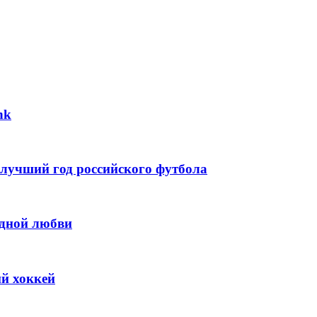
nk
 лучший год российского футбола
одной любви
ий хоккей