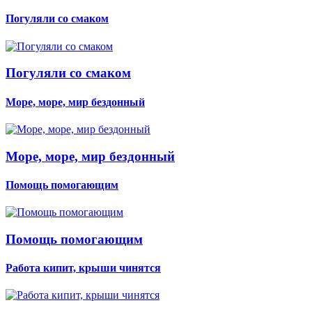
Погуляли со смаком
Погуляли со смаком
Море, море, мир бездонный
Море, море, мир бездонный
Помощь помогающим
Помощь помогающим
Работа кипит, крыши чинятся