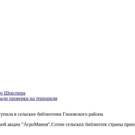
нее Шекспира
ради проверки на терроризм
упила в сельские библиотеки Глазовского района
ской акции "АгроМания".Сотни сельских библиотек страны прин