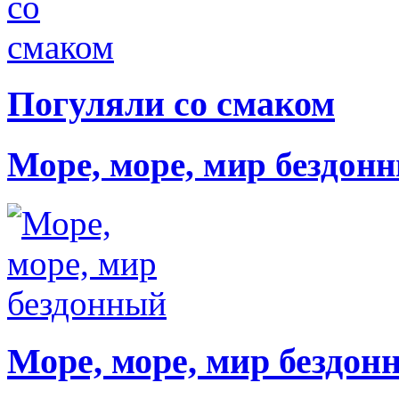
Погуляли со смаком
Море, море, мир бездон
Море, море, мир бездон