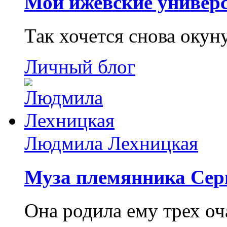
Мои ижевские универс
Так хочется снова окун
Личный блог
Людмила Лехницкая
Муза племянника Сер
Она родила ему трех о