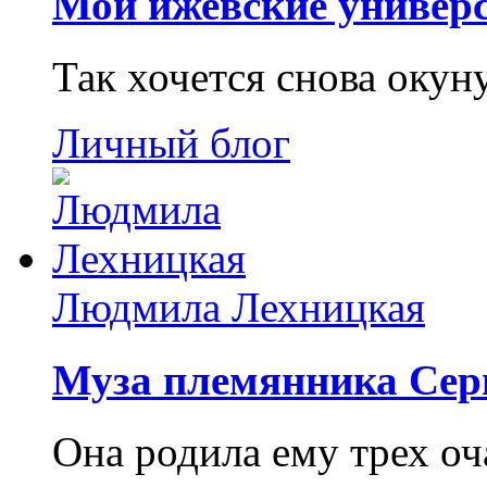
Мои ижевские универс
Так хочется снова окун
Личный блог
Людмила Лехницкая
Муза племянника Сер
Она родила ему трех о