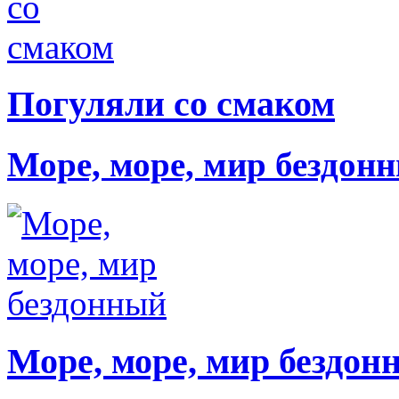
Погуляли со смаком
Море, море, мир бездон
Море, море, мир бездон