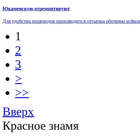
Юкаменскую отремонтируют
Для удобства пешеходов производится отсыпка обочины асфал
1
2
3
>
>>
Вверх
Красное знамя