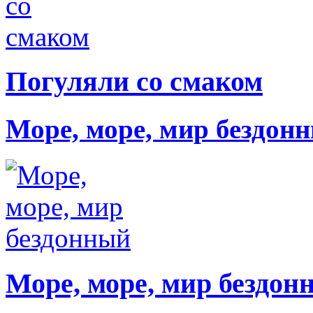
Погуляли со смаком
Море, море, мир бездон
Море, море, мир бездон