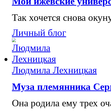
Мои ижевские универс
Так хочется снова окун
Личный блог
Людмила Лехницкая
Муза племянника Сер
Она родила ему трех о