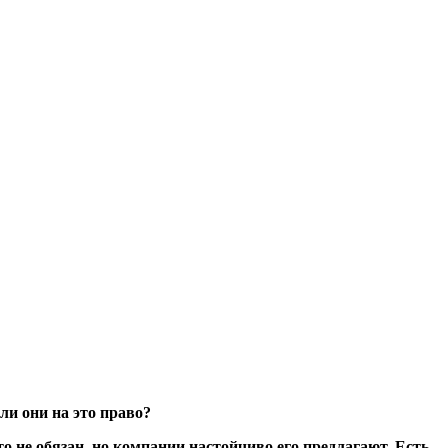
и они на это право?
 не обязан, но компании настойчиво его предлагают. Есть