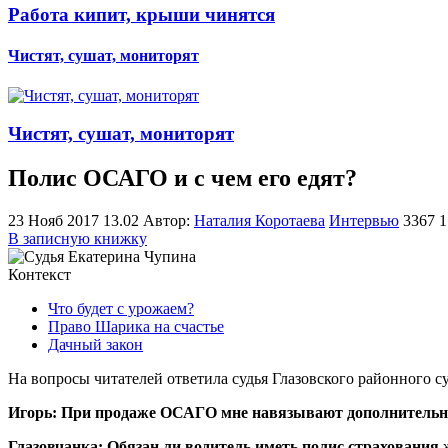
Работа кипит, крыши чинятся
Чистят, сушат, мониторят
Чистят, сушат, мониторят
Полис ОСАГО и с чем его едят?
23 Нояб 2017 13.02
Автор:
Наталия Коротаева
Интервью
3367
1
В записную книжку
Контекст
Что будет с урожаем?
Право Шарика на счастье
Дачный закон
На вопросы читателей ответила судья Глазовского районного с
Игорь: При продаже ОСАГО мне навязывают дополнительные
Глазовчанка: Обязан ли водитель иметь полис страхования 