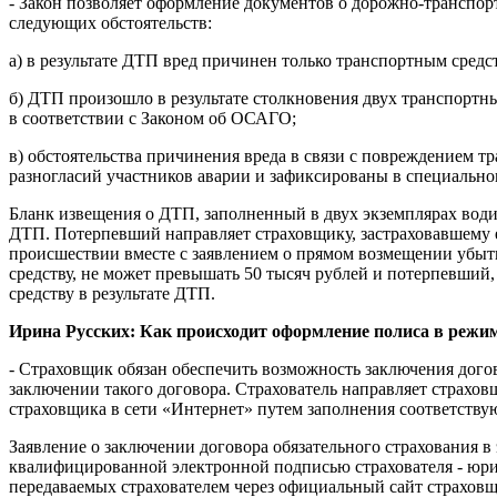
- Закон позволяет оформление документов о дорожно-транспо
следующих обстоятельств:
а) в результате ДТП вред причинен только транспортным средс
б) ДТП произошло в результате столкновения двух транспортны
в соответствии с Законом об ОСАГО;
в) обстоятельства причинения вреда в связи с повреждением 
разногласий участников аварии и зафиксированы в специальн
Бланк извещения о ДТП, заполненный в двух экземплярах водит
ДТП. Потерпевший направляет страховщику, застраховавшему 
происшествии вместе с заявлением о прямом возмещении убыт
средству, не может превышать 50 тысяч рублей и потерпевший
средству в результате ДТП.
Ирина Русских: Как происходит оформление полиса в режи
- Страховщик обязан обеспечить возможность заключения догов
заключении такого договора. Страхователь направляет страхов
страховщика в сети «Интернет» путем заполнения соответству
Заявление о заключении договора обязательного страхования 
квалифицированной электронной подписью страхователя - юрид
передаваемых страхователем через официальный сайт страховщ