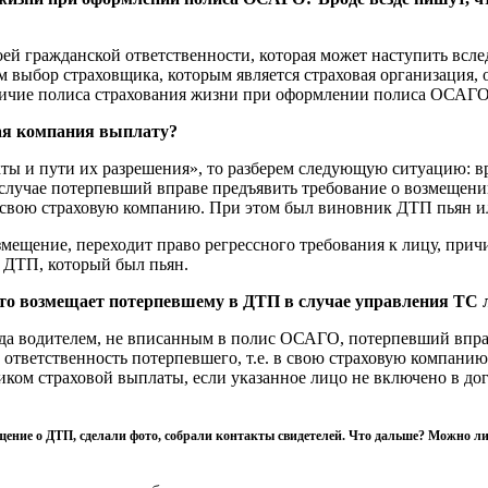
воей гражданской ответственности, которая может наступить вс
 выбор страховщика, которым является страховая организация, ос
личие полиса страхования жизни при оформлении полиса ОСАГО 
вая компания выплату?
ты и пути их разрешения», то разберем следующую ситуацию: в
 случае потерпевший вправе предъявить требование о возмещени
в свою страховую компанию. При этом был виновник ДТП пьян или
мещение, переходит право регрессного требования к лицу, при
 ДТП, который был пьян.
кто возмещает потерпевшему в ДТП в случае управления ТС
а водителем, не вписанным в полис ОСАГО, потерпевший вправ
 ответственность потерпевшего, т.е. в свою страховую компанию
ком страховой выплаты, если указанное лицо не включено в дог
ние о ДТП, сделали фото, собрали контакты свидетелей. Что дальше? Можно ли 