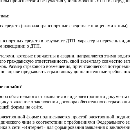
ртном происшествии без участия уполномоченных на то сотрудн
твам;
х средств (включая транспортные средства с прицепами к ним), 
транспортных средств в результате ДТП, характер и перечень в
ом извещении о ДТП.
елями, которые причастны к аварии, направляется этими водите
его гражданскую ответственность, свой экземпляр совместно з
ков. Размер страхового возмещения, причитающегося потерпевше
, не вправе предъявлять страховщику дополнительные требовани
ме онлайн?
ора обязательного страхования в виде электронного документа 
щику заявление о заключении договора обязательного страхован
ющей формы на сайте.
в электронной форме подписывается простой электронной подпис
ического лица в соответствии с требованиями Федерального за
ика в сети «Интернет» для формирования заявления о заключени