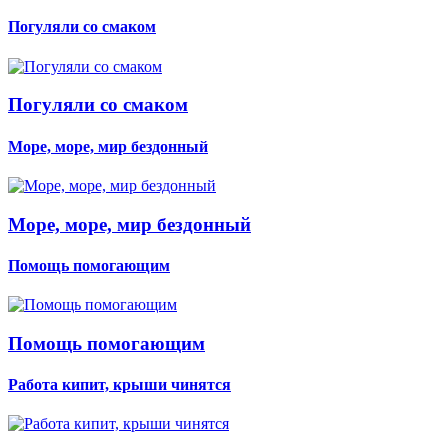
Погуляли со смаком
Погуляли со смаком
Море, море, мир бездонный
Море, море, мир бездонный
Помощь помогающим
Помощь помогающим
Работа кипит, крыши чинятся