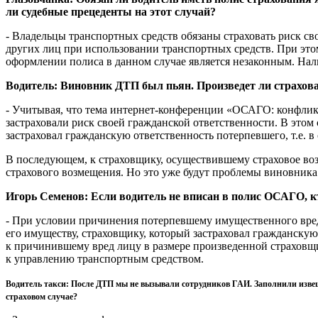
ли судебные прецеденты на этот случай?
- Владельцы транспортных средств обязаны страховать риск с
других лиц при использовании транспортных средств. При этом
оформлении полиса в данном случае является незаконным. На
Водитель: Виновник ДТП был пьян. Произведет ли страхо
- Учитывая, что тема интернет-конференции «ОСАГО: конфлик
застраховали риск своей гражданской ответственности. В этом
застраховал гражданскую ответственность потерпевшего, т.е. 
В последующем, к страховщику, осуществившему страховое воз
страхового возмещения. Но это уже будут проблемы виновника
Игорь Семенов: Если водитель не вписан в полис ОСАГО, 
- При условии причинения потерпевшему имущественного вред
его имуществу, страховщику, который застраховал гражданскую
к причинившему вред лицу в размере произведенной страховщи
к управлению транспортным средством.
Водитель такси: После ДТП мы не вызывали сотрудников ГАИ. Заполнили извеще
страховом случае?