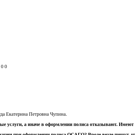
0
0
уда Екатерина Петровна Чупина.
 услуги, а иначе в оформлении полиса отказывают. Имеют л
жизни при оформлении полиса ОСАГО? Вроде везде пишут, что