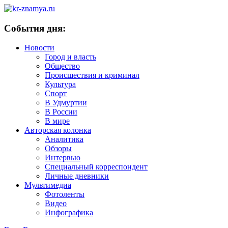
События дня:
Новости
Город и власть
Общество
Происшествия и криминал
Культура
Спорт
В Удмуртии
В России
В мире
Авторская колонка
Аналитика
Обзоры
Интервью
Специальный корреспондент
Личные дневники
Мультимедиа
Фотоленты
Видео
Инфографика