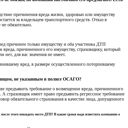
ледствие причинения вреда жизни, здоровью или имуществу
тается за владельцем транспортного средств. Отказ в
не обязательно.
ред причинен только имуществу и оба участника ДТП
и вреда, причиненного его имуществу, страховщику, который
 нет, для вас значения не имеет.
чинившему вред, в размере осуществленного потерпевшему
 лицом, не указанным в полисе ОСАГО?
е предъявить требование о возмещении вреда, причиненного
. А страховщик имеет право предъявить регрессное требование
овор обязательного страхования в качестве лица, допущенного
после этого покидать место ДТП? В какие сроки надо известить компанию о