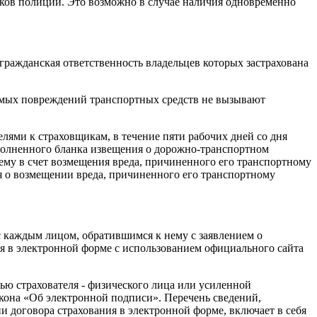
иков полиции. Это возможно в случае наличия одновременно
гражданская ответственность владельцев которых застрахована
идимых повреждений транспортных средств не вызывают
лями к страховщикам, в течение пяти рабочих дней со дня
аполненного бланка извещения о дорожно-транспортном
му в счет возмещения вреда, причиненного его транспортному
я о возмещении вреда, причиненного его транспортному
с каждым лицом, обратившимся к нему с заявлением о
ия в электронной форме с использованием официального сайта
ью страхователя - физического лица или усиленной
кона «Об электронной подписи». Перечень сведений,
и договора страхования в электронной форме, включает в себя