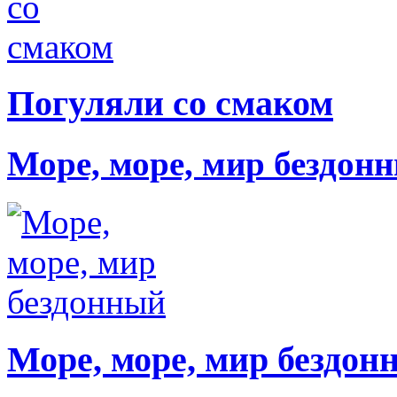
Погуляли со смаком
Море, море, мир бездон
Море, море, мир бездон