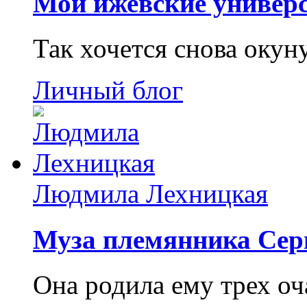
Мои ижевские универс
Так хочется снова окун
Личный блог
Людмила Лехницкая
Муза племянника Сер
Она родила ему трех о