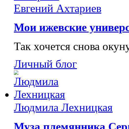
Евгений Ахтариев
Мои ижевские универс
Так хочется снова окун
Личный блог
Людмила Лехницкая
Муза племянника Сер