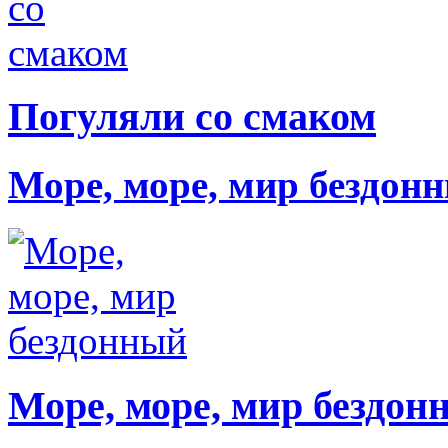
Погуляли со смаком
Море, море, мир бездон
Море, море, мир бездон