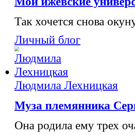
Мои ижевские универс
Так хочется снова окун
Личный блог
Людмила Лехницкая
Муза племянника Сер
Она родила ему трех о