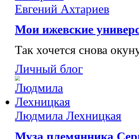
Евгений Ахтариев
Мои ижевские универс
Так хочется снова окун
Личный блог
Людмила Лехницкая
Муза племянника Сер