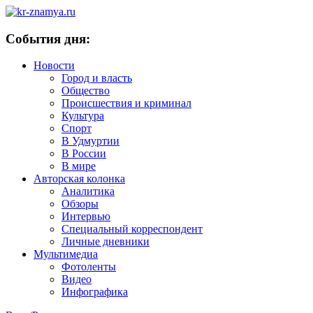
События дня:
Новости
Город и власть
Общество
Происшествия и криминал
Культура
Спорт
В Удмуртии
В России
В мире
Авторская колонка
Аналитика
Обзоры
Интервью
Специальный корреспондент
Личные дневники
Мультимедиа
Фотоленты
Видео
Инфографика