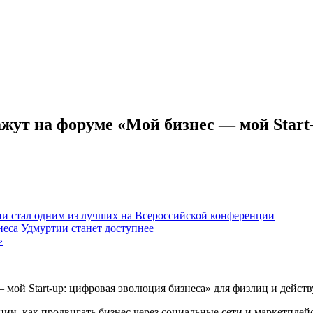
ажут на форуме «Мой бизнес — мой Start
тии стал одним из лучших на Всероссийской конференции
неса Удмуртии станет доступнее
»
 мой Start-up: цифровая эволюция бизнеса» для физлиц и дейс
ации, как продвигать бизнес через социальные сети и маркетпле