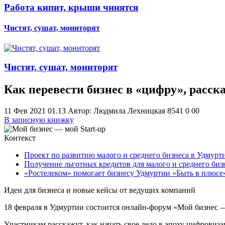
Работа кипит, крыши чинятся
Чистят, сушат, мониторят
Чистят, сушат, мониторят
Как перевести бизнес в «цифру», расск
11 Фев 2021 01.13
Автор: Людмила Лехницкая
8541
0
0
0
В записную книжку
Контекст
Проект по развитию малого и среднего бизнеса в Удмур
Получение льготных кредитов для малого и среднего биз
«Ростелеком» помогает бизнесу Удмуртии «Быть в плюсе
Идеи для бизнеса и новые кейсы от ведущих компаний
18 февраля в Удмуртии состоится онлайн-форум «Мой бизнес —
Участникам расскажут, как начать свое дело в эпоху цифровиз