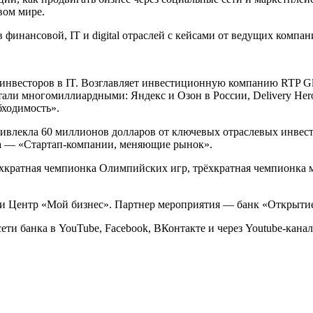
вом мире.
нансовой, IT и digital отраслей с кейсами от ведущих компаний
весторов в IT. Возглавляет инвестиционную компанию RTP Glo
али многомиллиардными: Яндекс и Озон в России, Delivery Hero
бходимость».
ривлекла 60 миллионов долларов от ключевых отраслевых инвест
ема — «Стартап-компании, меняющие рынок».
ёхкратная чемпионка Олимпийских игр, трёхкратная чемпионка
 и Центр «Мой бизнес». Партнер мероприятия — банк «Открыти
 сети банка в YouTube, Facebook, ВКонтакте и через Youtube-кана