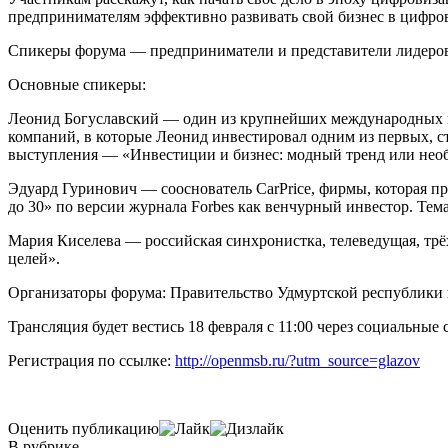
предпринимателям эффективно развивать свой бизнес в цифро
Спикеры форума — предприниматели и представители лидеров фи
Основные спикеры:
Леонид Богуславский — один из крупнейших международных ин
компаний, в которые Леонид инвестировал одним из первых, ст
выступления — «Инвестиции и бизнес: модный тренд или нео
Эдуард Гуринович — сооснователь CarPrice, фирмы, которая п
до 30» по версии журнала Forbes как венчурный инвестор. Т
Мария Киселева — российская синхронистка, телеведущая, тр
целей».
Организаторы форума: Правительство Удмуртской республики
Трансляция будет вестись 18 февраля с 11:00 через социальные
Регистрация по ссылке:
http://openmsb.ru/?utm_source=glazov
Оценить публикацию
В рубрике