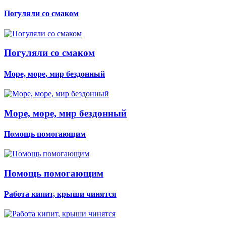
Погуляли со смаком
Погуляли со смаком
Море, море, мир бездонный
Море, море, мир бездонный
Помощь помогающим
Помощь помогающим
Работа кипит, крыши чинятся