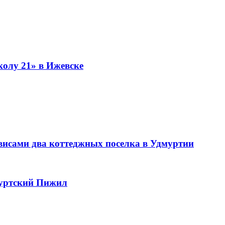
колу 21» в Ижевске
висами два коттеджных поселка в Удмуртии
муртский Пижил