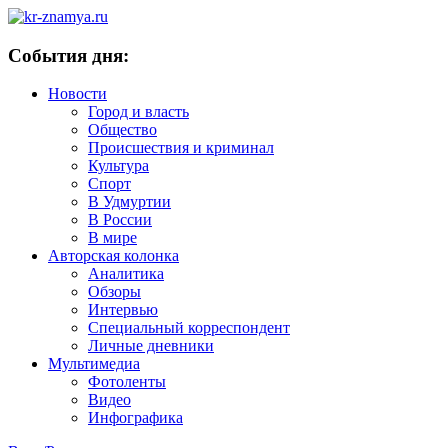
События дня:
Новости
Город и власть
Общество
Происшествия и криминал
Культура
Спорт
В Удмуртии
В России
В мире
Авторская колонка
Аналитика
Обзоры
Интервью
Специальный корреспондент
Личные дневники
Мультимедиа
Фотоленты
Видео
Инфографика