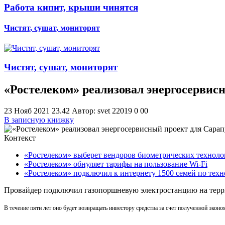
Работа кипит, крыши чинятся
Чистят, сушат, мониторят
Чистят, сушат, мониторят
«Ростелеком» реализовал энергосервис
23 Нояб 2021 23.42
Автор: svet
22019
0
0
0
В записную книжку
Контекст
«Ростелеком» выберет вендоров биометрических технол
«Ростелеком» обнуляет тарифы на пользование Wi-Fi
«Ростелеком» подключил к интернету 1500 семей по те
Провайдер подключил газопоршневую электростанцию на терр
В течение пяти лет оно будет возвращать инвестору средства за счет полученной эконо