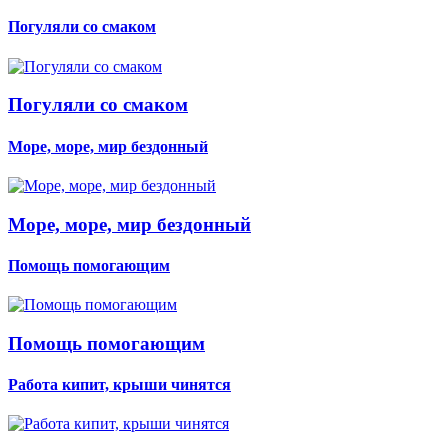
Погуляли со смаком
Погуляли со смаком
Море, море, мир бездонный
Море, море, мир бездонный
Помощь помогающим
Помощь помогающим
Работа кипит, крыши чинятся