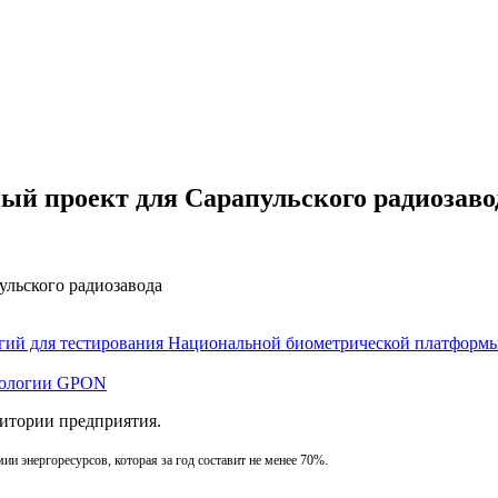
ный проект для Сарапульского радиозаво
огий для тестирования Национальной биометрической платформ
хнологии GPON
итории предприятия.
мии энергоресурсов, которая за год составит не менее 70%.