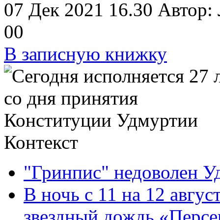
07 Дек 2021 16.30
Автор:
0
0
В записную книжку
Контекст
"Гринпис" недоволен У
В ночь с 11 на 12 авгус
звездный дождь «Персе