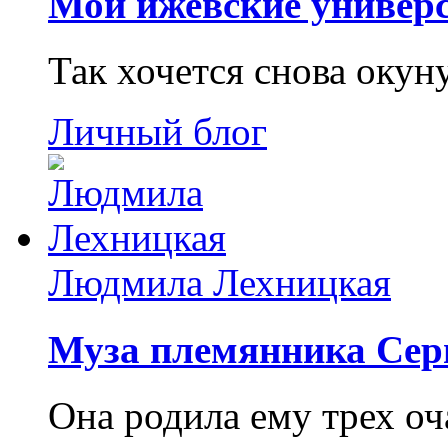
Мои ижевские универс
Так хочется снова окун
Личный блог
Людмила Лехницкая
Муза племянника Сер
Она родила ему трех о