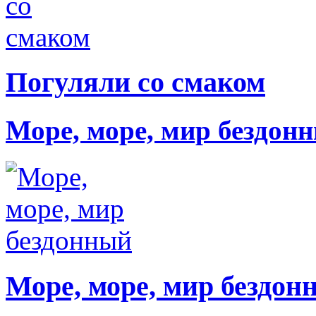
Погуляли со смаком
Море, море, мир бездон
Море, море, мир бездон