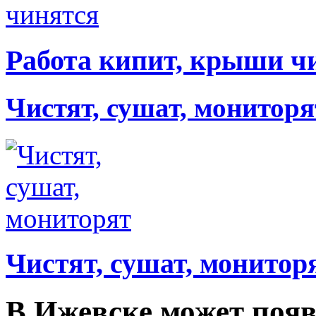
Работа кипит, крыши ч
Чистят, сушат, мониторя
Чистят, сушат, монитор
В Ижевске может поя