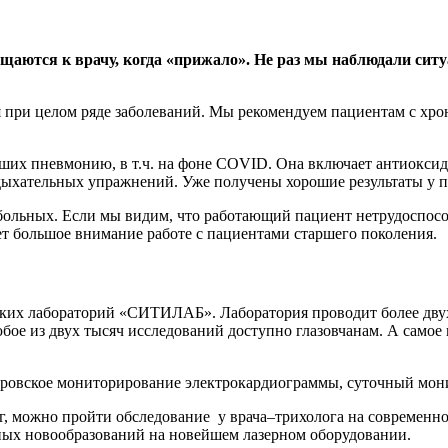
ащаются к врачу, когда «прижало». Не раз мы наблюдали сит
при целом ряде заболеваний. Мы рекомендуем пациентам с хрон
ших пневмонию, в т.ч. на фоне COVID. Она включает антиоксида
дыхательных упражнений. Уже получены хорошие результаты у п
ольных. Если мы видим, что работающий пациент нетрудоспособ
яет большое внимание работе с пациентами старшего поколения.
ских лабораторий «СИТИЛАБ». Лаборатория проводит более двух
ое из двух тысяч исследований доступно глазовчанам. А самое 
еровское мониторирование электрокардиограммы, суточный мон
г, можно пройти обследование у врача–трихолога на современно
ных новообразований на новейшем лазерном оборудовании.