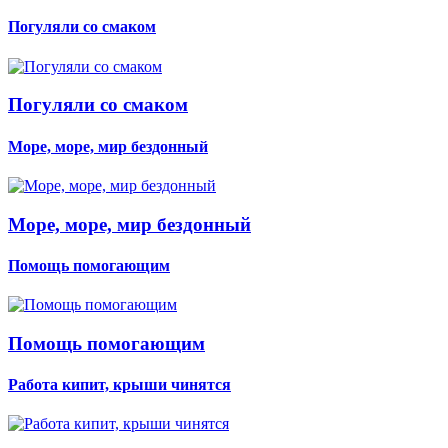
Погуляли со смаком
Погуляли со смаком
Море, море, мир бездонный
Море, море, мир бездонный
Помощь помогающим
Помощь помогающим
Работа кипит, крыши чинятся