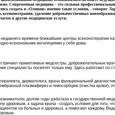
ожно. Современная медицина – это сильная профессиональна
ись создать в «Оливии» именно такие условия, - говорит Ла
р, ксенонотерапия, удаление доброкачественных новообразов
логом и другие медицинские услуги.
о недавнего времени ближайшие центры ксенонотерапии нах
одно-ксеноновыми ингаляциями у себя дома.
 встречают приветливые медсестры, доброжелательные врач
время специалисты посвятят только ему. Здесь работают по
ерапевта, дерматолога, врача функциональной диагностики
мбранный плазмаферез и гемосорбцию (очистка крови), это
аниматолог, долгие годы работала в государственной меди
чу здоровым, а задача врача - создать условия для того, ч
пациентов на больных и здоровых, а помогают каждому. Ве
доровью.