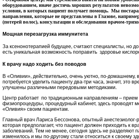
оборудованием, иначе достичь хороших результатов невозм
условия, в которых пациент получает помощь. Мы постарал
направления, которые не представлены в Глазове, наприме
(потерей волос), консультации и обследования врачом-трихо
Мощная перезагрузка иммунитета
За ксенонотерапией будущее, считают специалисты, но д
есть уникальная возможность поправить здоровье кислор
К врачу надо ходить без поводов
В «Оливии», действительно, очень уютно, по-домашнему,
потребуется уделить пациенту два-три часа, значит, это 
улучшены различными передовыми методиками.
Центр работает по традиционным направлениям – прием т
физиопроцедуры, процедурный кабинет, здесь проводят ме
«Оливия» своим пациентам.
Главный врач Лариса Бессонова, опытный анестезиолог-ре
которая предполагает, что пациент должен приходить к вра
заболеваний. Тем не менее, сегодня здесь не разделяют 
изменилось и мы по-другому стали относиться к своему з