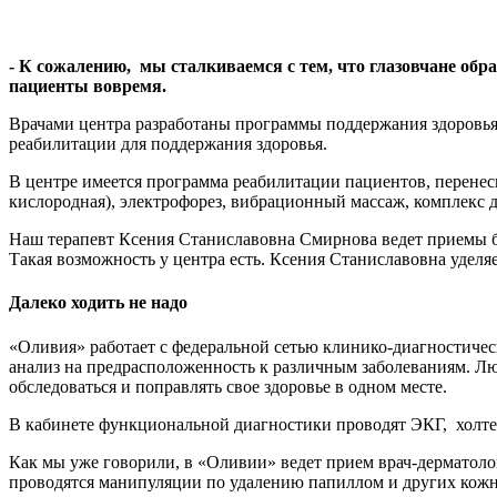
- К сожалению, мы сталкиваемся с тем, что глазовчане обр
пациенты вовремя.
Врачами центра разработаны программы поддержания здоровья 
реабилитации для поддержания здоровья.
В центре имеется программа реабилитации пациентов, перенес
кислородная), электрофорез, вибрационный массаж, комплекс 
Наш терапевт Ксения Станиславовна Смирнова ведет приемы б
Такая возможность у центра есть. Ксения Станиславовна удел
Далеко ходить не надо
«Оливия» работает с федеральной сетью клинико-диагностиче
анализ на предрасположенность к различным заболеваниям. Люб
обследоваться и поправлять свое здоровье в одном месте.
В кабинете функциональной диагностики проводят ЭКГ, холт
Как мы уже говорили, в «Оливии» ведет прием врач-дерматоло
проводятся манипуляции по удалению папиллом и других кож