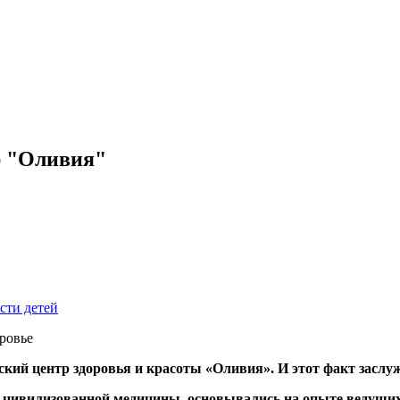
р "Оливия"
сти детей
ровье
инский центр здоровья и красоты «Оливия». И этот факт засл
ь цивилизованной медицины, основывались на опыте ведущи