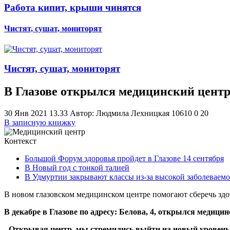
Работа кипит, крыши чинятся
Чистят, сушат, мониторят
Чистят, сушат, мониторят
В Глазове открылся медицинский цент
30 Янв 2021 13.33
Автор: Людмила Лехницкая
10610
0
2
0
В записную книжку
Контекст
Большой Форум здоровья пройдет в Глазове 14 сентября
В Новый год с тонкой талией
В Удмуртии закрывают классы из-за высокой заболеваемо
В новом глазовском медицинском центре помогают сберечь здо
В декабре в Глазове по адресу: Белова, 4, открылся медиц
- Открывая центр, мы стремились выйти на новый уровен