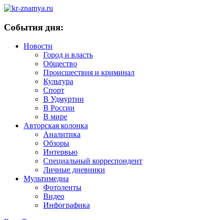
События дня:
Новости
Город и власть
Общество
Происшествия и криминал
Культура
Спорт
В Удмуртии
В России
В мире
Авторская колонка
Аналитика
Обзоры
Интервью
Специальный корреспондент
Личные дневники
Мультимедиа
Фотоленты
Видео
Инфографика