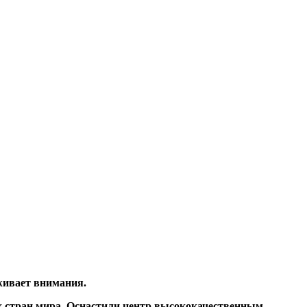
уживает внимания.
х стран мира. Оснастили центр высококачественным