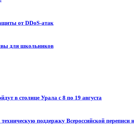
защиты от DDoS-атак
сивы для школьников
дут в столице Урала с 8 по 19 августа
 техническую поддержку Всероссийской переписи 