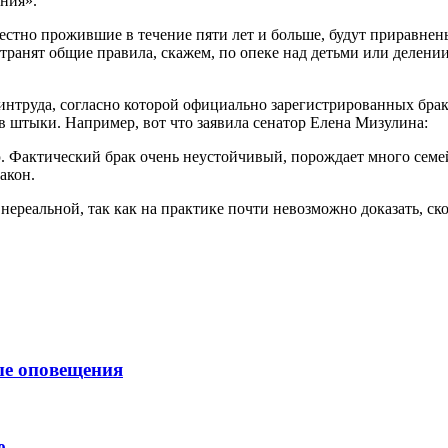
ния».
местно прожившие в течение пяти лет и больше, будут приравнен
странят общие правила, скажем, по опеке над детьми или делен
интруда, согласно которой официально зарегистрированных брак
в штыки. Например, вот что заявила сенатор Елена Мизулина:
стью. Фактический брак очень неустойчивый, порождает много се
акон.
нереальной, так как на практике почти невозможно доказать, с
ые оповещения
е