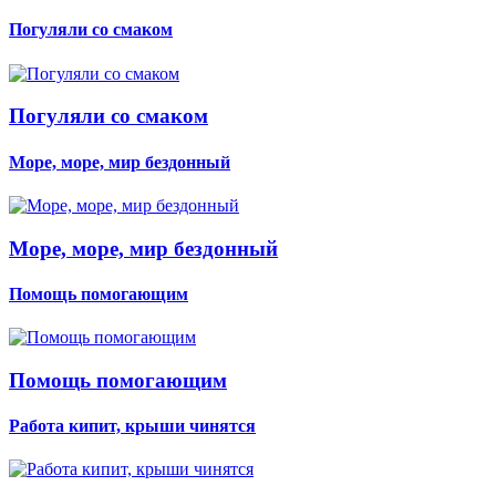
Погуляли со смаком
Погуляли со смаком
Море, море, мир бездонный
Море, море, мир бездонный
Помощь помогающим
Помощь помогающим
Работа кипит, крыши чинятся