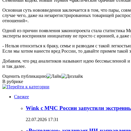
Семейный кодекс новый термин «фактические брачные отноше
Основная суть нововведения заключается в том, что пары, сов
случае чего, даже на незарегистрированных товарищей распро
отношений».
Одной из причин появления законопроекта стала статистика М
эксперты восприняли инициативу не просто с иронией, а даже 
- Нельзя относиться к браку, семье и разводам с такой легко
Если мы хотим нанести вред России, то давайте примем такой з
Добавим, что ряд аналитиков называют идею бессмысленной и 
и так далее.
Оценить публикацию
В рубрике
Свежее
Wink с МЧС России запустили экстренн
22.07.2026 17:31
«Ростелеком» усиливает ИИ-направлени