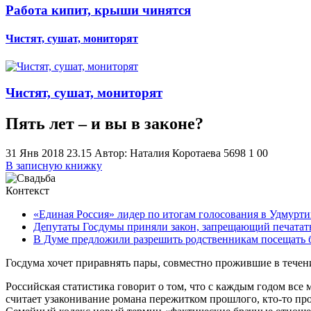
Работа кипит, крыши чинятся
Чистят, сушат, мониторят
Чистят, сушат, мониторят
Пять лет – и вы в законе?
31 Янв 2018 23.15
Автор: Наталия Коротаева
5698
1
0
0
В записную книжку
Контекст
«Единая Россия» лидер по итогам голосования в Удмурт
Депутаты Госдумы приняли закон, запрещающий печатать
В Думе предложили разрешить родственникам посещать 
Госдума хочет приравнять пары, совместно прожившие в течени
Российская статистика говорит о том, что с каждым годом все
считает узаконивание романа пережитком прошлого, кто-то про