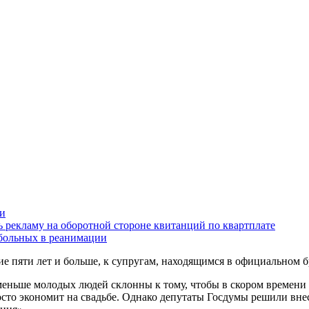
ии
 рекламу на оборотной стороне квитанций по квартплате
больных в реанимации
е пяти лет и больше, к супругам, находящимся в официальном б
 меньше молодых людей склонны к тому, чтобы в скором времени
сто экономит на свадьбе. Однако депутаты Госдумы решили внес