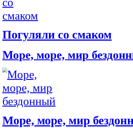
Погуляли со смаком
Море, море, мир бездон
Море, море, мир бездон