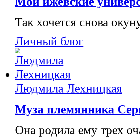
Мои ижевские универс
Так хочется снова окун
Личный блог
Людмила Лехницкая
Муза племянника Сер
Она родила ему трех о