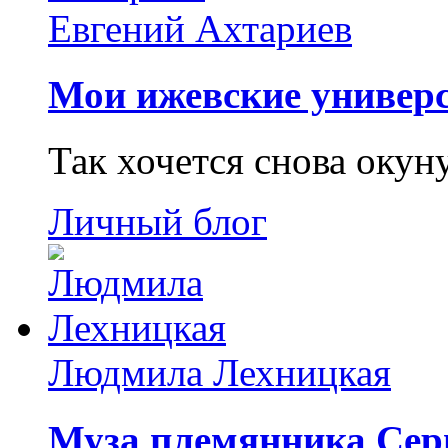
Евгений Ахтариев
Мои ижевские универс
Так хочется снова окун
Личный блог
Людмила Лехницкая
Муза племянника Сер