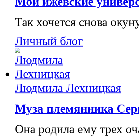
Мои ижевские универс
Так хочется снова окун
Личный блог
Людмила Лехницкая
Муза племянника Сер
Она родила ему трех о