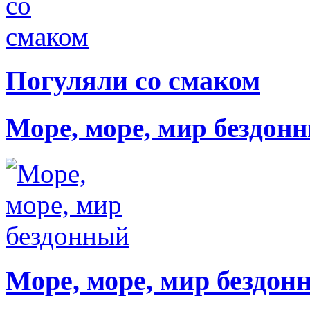
Погуляли со смаком
Море, море, мир бездон
Море, море, мир бездон