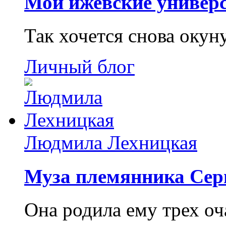
Мои ижевские универс
Так хочется снова окун
Личный блог
Людмила Лехницкая
Муза племянника Сер
Она родила ему трех о