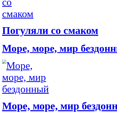
Погуляли со смаком
Море, море, мир бездон
Море, море, мир бездон